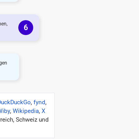
nen,
egen
DuckDuckGo
,
fynd
,
Wiby
,
Wikipedia
,
X
reich, Schweiz und