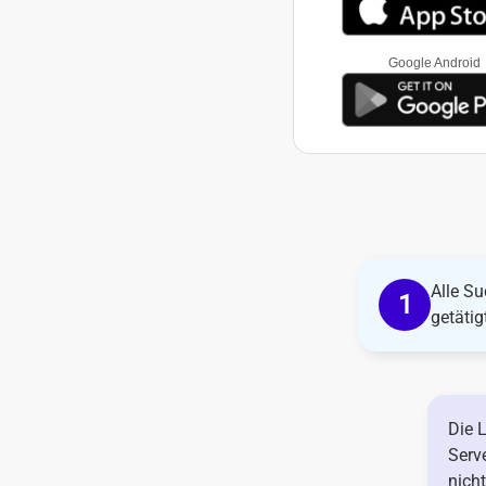
Google Android
Alle S
getätig
Die 
Serve
nich