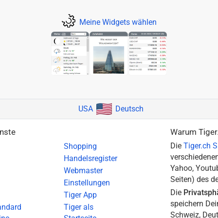
Meine Widgets wählen
USA
Deutsch
enste
Warum Tiger
Die
Tiger.ch
Shopping
verschiedenen
Handelsregister
Yahoo, Youtub
Webmaster
Seiten) des d
Einstellungen
Die
Privatsph
Tiger App
speichern Dei
tandard
Tiger als
Schweiz, Deut