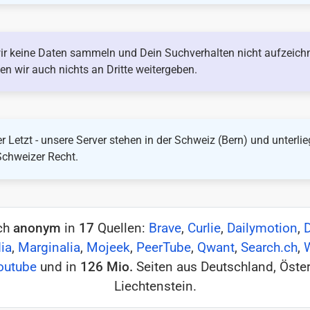
ir keine Daten sammeln und Dein Suchverhalten nicht aufzeich
en wir auch nichts an Dritte weitergeben.
r Letzt - unsere Server stehen in der Schweiz (Bern) und unterli
Schweizer Recht.
ich
anonym
in
17
Quellen:
Brave
,
Curlie
,
Dailymotion
,
ia
,
Marginalia
,
Mojeek
,
PeerTube
,
Qwant
,
Search.ch
,
outube
und in
126 Mio.
Seiten aus Deutschland, Öster
Liechtenstein.