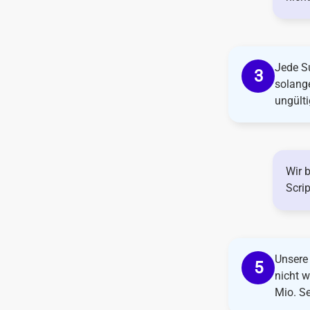
Jede Su
solang
ungülti
Wir 
Scri
Unsere
nicht w
Mio. Se