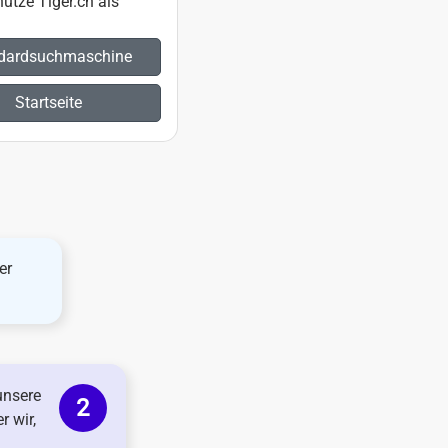
utze Tiger.ch als
dardsuchmaschine
Startseite
er
unsere
r wir,