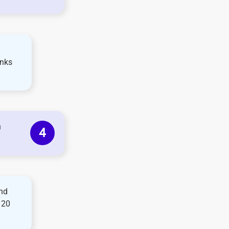
inks
n
und
120