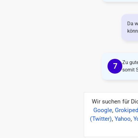
Da w
könn
Zu gute
somit 
Wir suchen für D
Google
,
Grokiped
(Twitter)
,
Yahoo
,
Y