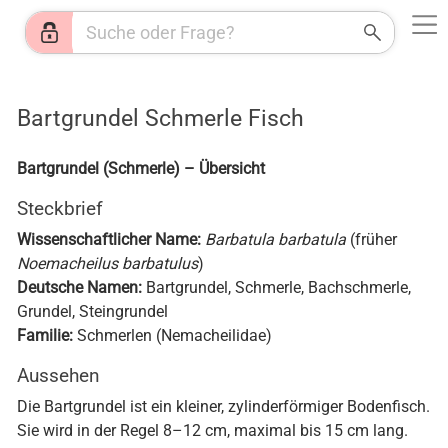
Web
Shops
News
Jobs
HR
KI
Wetter
Bartgrundel Schmerle Fisch
Bartgrundel (Schmerle) – Übersicht
Steckbrief
Wissenschaftlicher Name:
Barbatula barbatula
(früher
Noemacheilus barbatulus
)
Deutsche Namen:
Bartgrundel, Schmerle, Bachschmerle,
Grundel, Steingrundel
Familie:
Schmerlen (Nemacheilidae)
Aussehen
Die Bartgrundel ist ein kleiner, zylinderförmiger Bodenfisch.
Sie wird in der Regel 8–12 cm, maximal bis 15 cm lang.