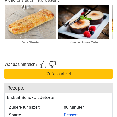
Vielleicht auch interessant
Asia Strudel
Creme Brülee Cafe
E
War das hilfreich?
Zufallsartikel
Rezepte
Biskuit Schokoladetorte
Zubereitungszeit
80 Minuten
Sparte
Dessert