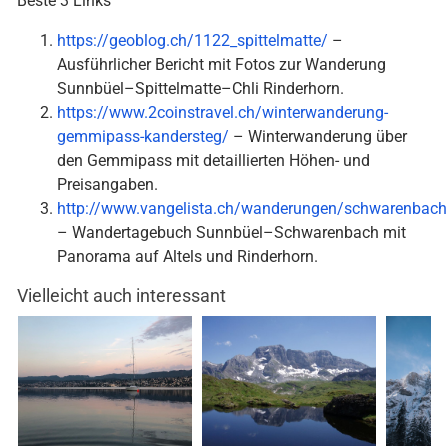
Beste 3 Links
https://geoblog.ch/1122_spittelmatte/
–
Ausführlicher Bericht mit Fotos zur Wanderung
Sunnbüel–Spittelmatte–Chli Rinderhorn.
https://www.2coinstravel.ch/winterwanderung-
gemmipass-kandersteg/
– Winterwanderung über
den Gemmipass mit detaillierten Höhen- und
Preisangaben.
http://www.vangelista.ch/wanderungen/schwarenbach
– Wandertagebuch Sunnbüel–Schwarenbach mit
Panorama auf Altels und Rinderhorn.
Vielleicht auch interessant