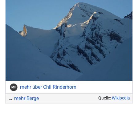
mehr über Chli Rinderhorn
→
mehr Berge
Quelle:
Wikipedia