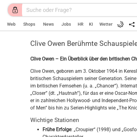
Web
Shops
News
Jobs
HR
KI
Wetter
Clive Owen Berühmte Schauspiele
Clive Owen – Ein Überblick über den britischen Ch
Clive Owen, geboren am 3. Oktober 1964 in Keresle
britischen Schauspielern seiner Generation. Sein
im britischen Fernsehen (u. a. „Chancer“). Inte
„Closer“ (dt. „Hautnah“), für das er eine Oscar-No
er in zahlreichen Hollywood- und Independent-Pro
of Men“ bis hin zu Serien-Highlights wie „The Kn
Wichtige Stationen
Frühe Erfolge
: „Croupier“ (1998) und „Gosfor
Charakterdarsteller.