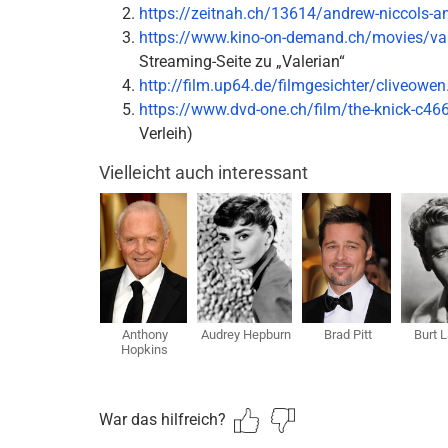
https://zeitnah.ch/13614/andrew-niccols-a
https://www.kino-on-demand.ch/movies/vale
Streaming-Seite zu „Valerian“
http://film.up64.de/filmgesichter/cliveowen
https://www.dvd-one.ch/film/the-knick-c46
Verleih)
Vielleicht auch interessant
Anthony
Audrey Hepburn
Brad Pitt
Burt 
Hopkins
War das hilfreich?