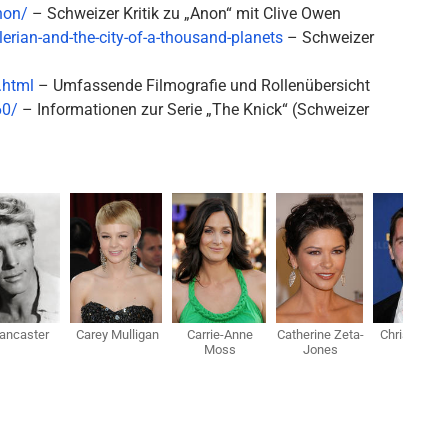
non/
– Schweizer Kritik zu „Anon“ mit Clive Owen
rian-and-the-city-of-a-thousand-planets
– Schweizer
.html
– Umfassende Filmografie und Rollenübersicht
60/
– Informationen zur Serie „The Knick“ (Schweizer
Lancaster
Carey Mulligan
Carrie-Anne
Catherine Zeta-
Christian Ba
Moss
Jones