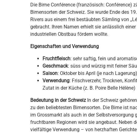
Die Birne Conférence (französisch: Conférence) 
Birnensorten der Schweiz. Sie wurde Ende des 19
Rivers aus einem frei bestäubten Sämling von „Lé
gebracht. Ihren Namen erhielt sie anlässlich einer
industriellen Obstbau fördern wollte.
Eigenschaften und Verwendung
Fruchtfleisch
: sehr saftig, fein und aromati
Geschmack
: süss und würzig mit feiner Säu
Saison
: Oktober bis April (je nach Lagerung
Verwendung
: Frischverzehr, Trocknen, Konf
Zutat in der Küche (z. B. Poire Belle Hélène)
Bedeutung in der Schweiz
In der Schweiz gehören
zu den beliebtesten Birnensorten. Die Birne ist n
im Grossmarkt als auch in der Selbstversorgung 
fruchtbaren Regionen wird sie angebaut. Neben de
vielfältige Verwendung – von herzhaften Gerichte