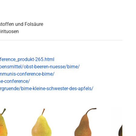
stoffen und Folsäure
pirituosen
ference_produkt-265.html
ensmittel/obst-beeren-nuesse/birne/
mmunis-conference-birne/
ne-conference/
rgruende/birne-kleine-schwester-des-apfels/