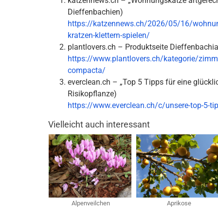
katzennews.ch – „Wohnungskatze artgerecht
Dieffenbachien)
https://katzennews.ch/2026/05/16/wohnungs
kratzen-klettern-spielen/
plantlovers.ch – Produktseite Dieffenbachi
https://www.plantlovers.ch/kategorie/zimm
compacta/
everclean.ch – „Top 5 Tipps für eine glückli
Risikopflanze)
https://www.everclean.ch/c/unsere-top-5-ti
Vielleicht auch interessant
Alpenveilchen
Aprikose