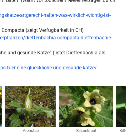
 halten“ (warnt vor tödlichem Nierenversagen durch
katze-artgerecht-halten-was-wirklich-wichtig-ist-
a Compacta (zeigt Verfügbarkeit in CH)
erpflanzen/dieffenbachia-compacta-dieffenbachie-
che und gesunde Katze“ (listet Dieffenbachia als
pps-fuer-eine-glueckliche-und-gesunde-katze/
Aronstab
Bilsenkraut
Bittersüsse