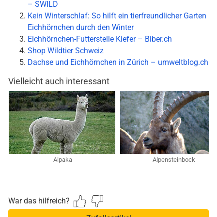
– SWILD
Kein Winterschlaf: So hilft ein tierfreundlicher Garten
Eichhörnchen durch den Winter
Eichhörnchen-Futterstelle Kiefer – Biber.ch
Shop Wildtier Schweiz
Dachse und Eichhörnchen in Zürich – umweltblog.ch
Vielleicht auch interessant
Alpaka
Alpensteinbock
War das hilfreich?