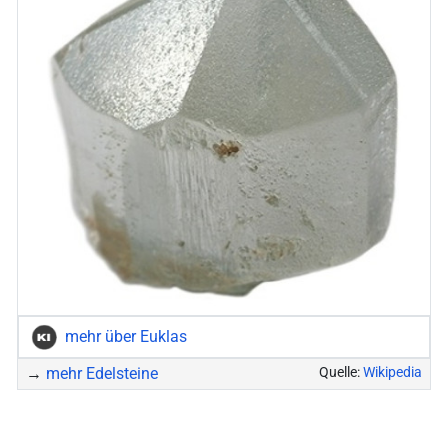
mehr über Euklas
→
mehr Edelsteine
Quelle:
Wikipedia