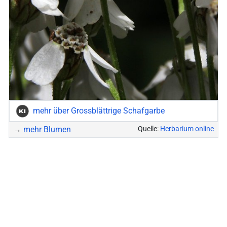
mehr über Grossblättrige Schafgarbe
→
mehr Blumen
Quelle:
Herbarium online