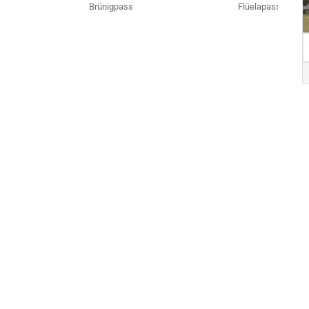
Brünigpass
Flüelapass