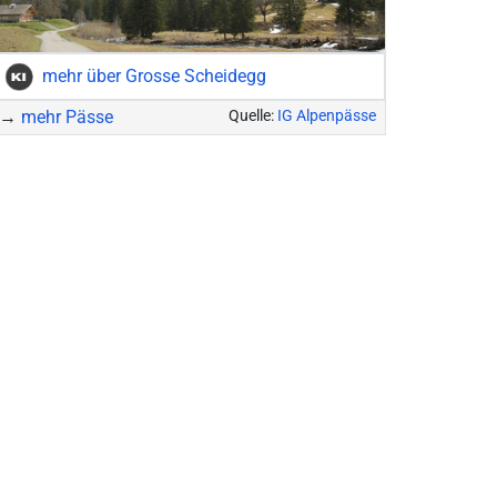
Forcola di Livigno
Furkapass
mehr über Grosse Scheidegg
→
mehr Pässe
Quelle:
IG Alpenpässe