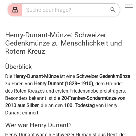
Web
Shops
News
Jobs
HR
KI
Wetter
Henry-Dunant-Münze: Schweizer
Gedenkmünze zu Menschlichkeit und
Rotem Kreuz
Überblick
Die
Henry-Dunant-Münze
ist eine
Schweizer Gedenkmünze
zu Ehren von
Henry Dunant (1828–1910)
, dem Gründer
des Roten Kreuzes und ersten Friedensnobelpreisträgers.
Besonders bekannt ist die
20-Franken-Sondermünze von
2010 aus Silber
, die an den
100. Todestag
von Henry
Dunant erinnert.
Wer war Henry Dunant?