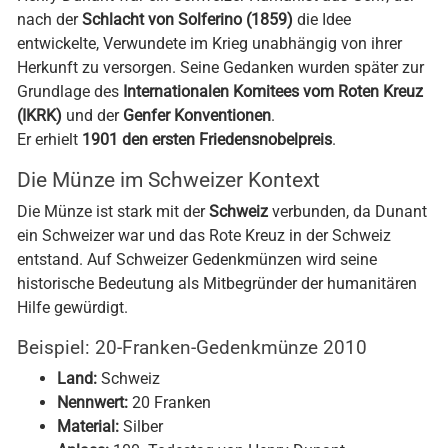
Henry Dunant war ein Schweizer Humanist aus Genf, der
nach der
Schlacht von Solferino (1859)
die Idee
entwickelte, Verwundete im Krieg unabhängig von ihrer
Herkunft zu versorgen. Seine Gedanken wurden später zur
Grundlage des
Internationalen Komitees vom Roten Kreuz
(IKRK)
und der
Genfer Konventionen
.
Er erhielt
1901 den ersten Friedensnobelpreis
.
Die Münze im Schweizer Kontext
Die Münze ist stark mit der
Schweiz
verbunden, da Dunant
ein Schweizer war und das Rote Kreuz in der Schweiz
entstand. Auf Schweizer Gedenkmünzen wird seine
historische Bedeutung als Mitbegründer der humanitären
Hilfe gewürdigt.
Beispiel: 20-Franken-Gedenkmünze 2010
Land:
Schweiz
Nennwert:
20 Franken
Material:
Silber