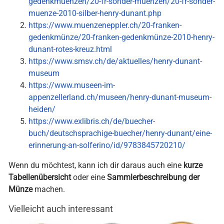
gedenkmuenzen/20-fr-sonder-muenzen/20-fr-sonder-
muenze-2010-silber-henry-dunant.php
https://www.muenzeneppler.ch/20-franken-
gedenkmünze/20-franken-gedenkmünze-2010-henry-
dunant-rotes-kreuz.html
https://www.smsv.ch/de/aktuelles/henry-dunant-
museum
https://www.museen-im-
appenzellerland.ch/museen/henry-dunant-museum-
heiden/
https://www.exlibris.ch/de/buecher-
buch/deutschsprachige-buecher/henry-dunant/eine-
erinnerung-an-solferino/id/9783845720210/
Wenn du möchtest, kann ich dir daraus auch eine
kurze
Tabellenübersicht
oder eine
Sammlerbeschreibung der
Münze
machen.
Vielleicht auch interessant