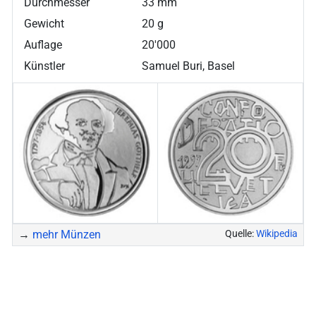
Durchmesser
33 mm
Gewicht
20 g
Auflage
20'000
Künstler
Samuel Buri, Basel
→
mehr Münzen
Quelle:
Wikipedia