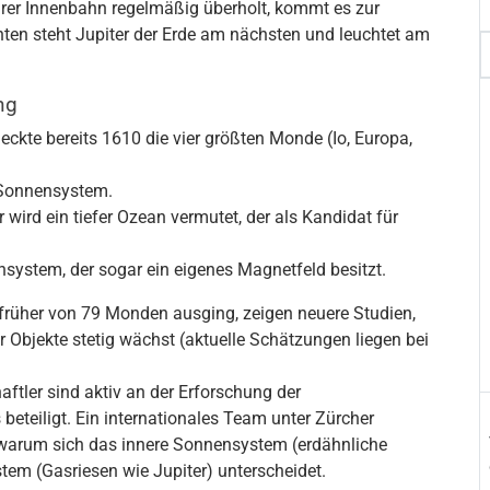
hrer Innenbahn regelmäßig überholt, kommt es zur
ten steht Jupiter der Erde am nächsten und leuchtet am
ng
deckte bereits 1610 die vier größten Monde (Io, Europa,
 Sonnensystem.
wird ein tiefer Ozean vermutet, der als Kandidat für
ystem, der sogar ein eigenes Magnetfeld besitzt.
rüher von 79 Monden ausging, zeigen neuere Studien,
r Objekte stetig wächst (aktuelle Schätzungen liegen bei
tler sind aktiv an der Erforschung der
teiligt. Ein internationales Team unter Zürcher
, warum sich das innere Sonnensystem (erdähnliche
em (Gasriesen wie Jupiter) unterscheidet.