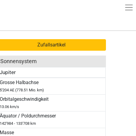
Zufallsartikel
Sonnensystem
Jupiter
Grosse Halbachse
5'204 AE (778.51 Mio. km)
Orbitalgeschwindigkeit
13.06 km/s
Äquator / Poldurchmesser
142'984 - 133'708 km
Masse