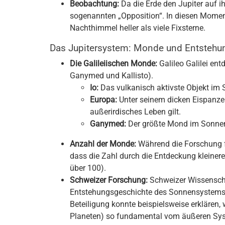
Beobachtung:
Da die Erde den Jupiter auf i
sogenannten „Opposition“. In diesen Momen
Nachthimmel heller als viele Fixsterne.
Das Jupitersystem: Monde und Entstehu
Die Galileiischen Monde:
Galileo Galilei ent
Ganymed und Kallisto).
Io:
Das vulkanisch aktivste Objekt im
Europa:
Unter seinem dicken Eispanzer 
außerirdisches Leben gilt.
Ganymed:
Der größte Mond im Sonnens
Anzahl der Monde:
Während die Forschung f
dass die Zahl durch die Entdeckung kleinere
über 100).
Schweizer Forschung:
Schweizer Wissenschaf
Entstehungsgeschichte des Sonnensystems be
Beteiligung konnte beispielsweise erklären
Planeten) so fundamental vom äußeren Syst