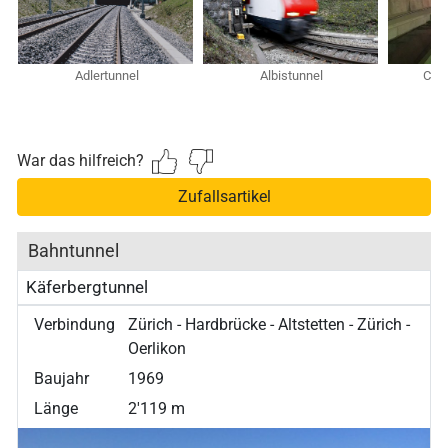
Adlertunnel
Albistunnel
Cene
War das hilfreich?
Zufallsartikel
Bahntunnel
Käferbergtunnel
Verbindung
Zürich - Hardbrücke - Altstetten - Zürich -
Oerlikon
Baujahr
1969
Länge
2'119 m