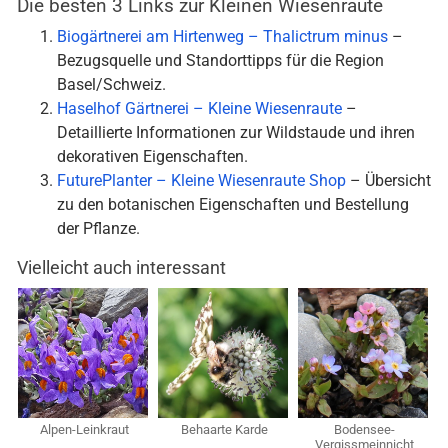
Die besten 3 Links zur Kleinen Wiesenraute
Biogärtnerei am Hirtenweg – Thalictrum minus
–
Bezugsquelle und Standorttipps für die Region
Basel/Schweiz.
Haselhof Gärtnerei – Kleine Wiesenraute
–
Detaillierte Informationen zur Wildstaude und ihren
dekorativen Eigenschaften.
FuturePlanter – Kleine Wiesenraute Shop
– Übersicht
zu den botanischen Eigenschaften und Bestellung
der Pflanze.
Vielleicht auch interessant
Alpen-Leinkraut
Behaarte Karde
Bodensee-