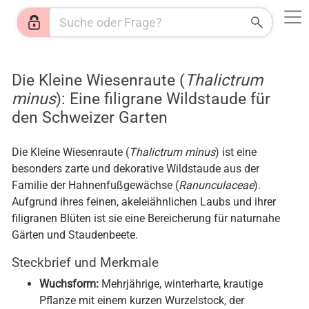
Web
Shops
News
Jobs
HR
KI
Wetter
Die Kleine Wiesenraute (
Thalictrum
minus
): Eine filigrane Wildstaude für
den Schweizer Garten
Die Kleine Wiesenraute (
Thalictrum minus
) ist eine
besonders zarte und dekorative Wildstaude aus der
Familie der Hahnenfußgewächse (
Ranunculaceae
).
Aufgrund ihres feinen, akeleiähnlichen Laubs und ihrer
filigranen Blüten ist sie eine Bereicherung für naturnahe
Gärten und Staudenbeete.
Steckbrief und Merkmale
Wuchsform:
Mehrjährige, winterharte, krautige
Pflanze mit einem kurzen Wurzelstock, der