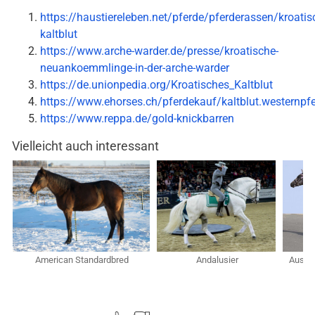
https://haustiereleben.net/pferde/pferderassen/kroatis
kaltblut
https://www.arche-warder.de/presse/kroatische-
neuankoemmlinge-in-der-arche-warder
https://de.unionpedia.org/Kroatisches_Kaltblut
https://www.ehorses.ch/pferdekauf/kaltblut.westernpf
https://www.reppa.de/gold-knickbarren
Vielleicht auch interessant
American Standardbred
Andalusier
Austra