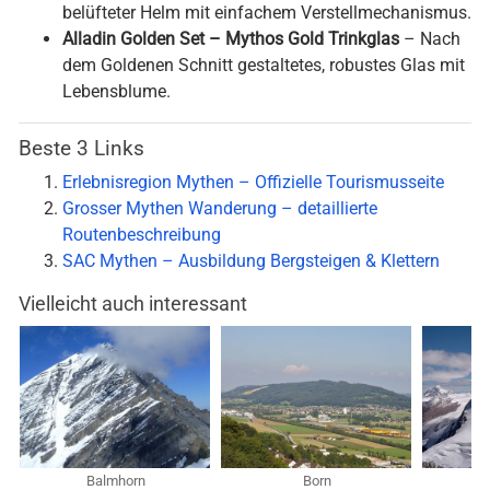
belüfteter Helm mit einfachem Verstellmechanismus.
Alladin Golden Set – Mythos Gold Trinkglas
– Nach
dem Goldenen Schnitt gestaltetes, robustes Glas mit
Lebensblume.
Beste 3 Links
Erlebnisregion Mythen – Offizielle Tourismusseite
Grosser Mythen Wanderung – detaillierte
Routenbeschreibung
SAC Mythen – Ausbildung Bergsteigen & Klettern
Vielleicht auch interessant
Balmhorn
Born
B