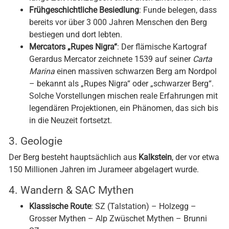
lange Zeit Rückzugsort eines alten Einsiedlers war.
Frühgeschichtliche Besiedlung
: Funde belegen, dass
bereits vor über 3 000 Jahren Menschen den Berg
bestiegen und dort lebten.
Mercators „Rupes Nigra“
: Der flämische Kartograf
Gerardus Mercator zeichnete 1539 auf seiner
Carta
Marina
einen massiven schwarzen Berg am Nordpol
– bekannt als „Rupes Nigra“ oder „schwarzer Berg“.
Solche Vorstellungen mischen reale Erfahrungen mit
legendären Projektionen, ein Phänomen, das sich bis
in die Neuzeit fortsetzt.
3. Geologie
Der Berg besteht hauptsächlich aus
Kalkstein
, der vor etwa
150 Millionen Jahren im Jurameer abgelagert wurde.
4. Wandern & SAC Mythen
Klassische Route
: SZ (Talstation) – Holzegg –
Grosser Mythen – Alp Zwüschet Mythen – Brunni