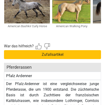
American Bashkir Curly Horse
American Walking Pony
A
War das hilfreich?
Zufallsartikel
Pferderassen
Pfalz Ardenner
Der Pfalz-Ardenner ist eine vergleichsweise junge
Pferderasse, die um 1900 entstand. Die züchterische
Basis ist durch Zuchttiere der französischen
Kaltblutrassen, wie insbesondere Lothringer, Comtois