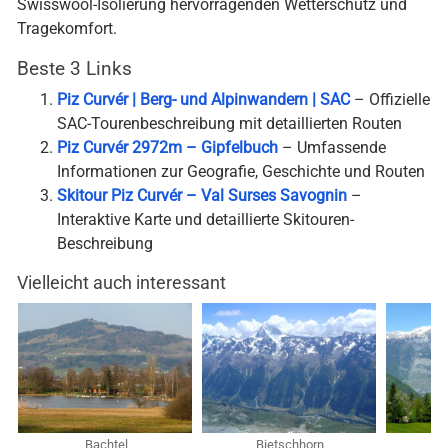
Swisswool-Isolierung hervorragenden Wetterschutz und
Tragekomfort.
Beste 3 Links
Piz Curvér | Berg- und Alpinwandern | SAC
– Offizielle
SAC-Tourenbeschreibung mit detaillierten Routen
Piz Curvér 2972m – Gipfelbuch
– Umfassende
Informationen zur Geografie, Geschichte und Routen
Skitour Piz Curvér – Val Surses Savognin
–
Interaktive Karte und detaillierte Skitouren-
Beschreibung
Vielleicht auch interessant
Bachtel
Bietschhorn