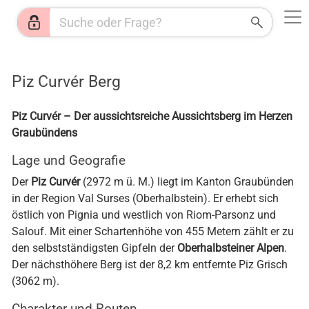
Web
Shops
News
Jobs
HR
KI
Wetter
Piz Curvér Berg
Piz Curvér – Der aussichtsreiche Aussichtsberg im Herzen
Graubündens
Lage und Geografie
Der
Piz Curvér
(2972 m ü. M.) liegt im Kanton Graubünden
in der Region Val Surses (Oberhalbstein). Er erhebt sich
östlich von Pignia und westlich von Riom-Parsonz und
Salouf. Mit einer Schartenhöhe von 455 Metern zählt er zu
den selbstständigsten Gipfeln der
Oberhalbsteiner Alpen
.
Der nächsthöhere Berg ist der 8,2 km entfernte Piz Grisch
(3062 m).