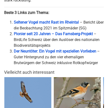
stark rückläufig.
Beste 3 Links zum Thema:
Seltener Vogel macht Rast im Rheintal
– Bericht über
die Beobachtung 2021 im Spitzmäder (SG)
Pionier seit 20 Jahren – Das Farnsberg-Projekt
–
BirdLife Schweiz über den Auslöser des nationalen
Biodiversitätsprojekts
Der Neuntöter: Ein Vogel mit speziellen Vorlieben
–
Guter Hintergrund zu den vier ehemaligen
Brutwürgern der Schweiz inklusive Rotkopfwürger
Vielleicht auch interessant