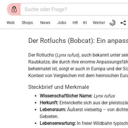
Web
Shops
News
Jobs
HR
KI
Wetter
Der Rotluchs (Bobcat): Ein anpas
Der Rotluchs (
Lynx rufus
), auch bekannt unter se
Raubkatze, die durch ihre enorme Anpassungsfähi
beheimatet ist, sorgt er auch in Europa und der S
Kontext von Vergleichen mit dem heimischen Eur
Steckbrief und Merkmale
Wissenschaftlicher Name:
Lynx rufus
Herkunft:
Entwickelte sich aus der pleistoz
Lebensraum:
Äußerst vielseitig – von dicht
Gebieten.
Lebenserwartung:
In freier Wildbahn typisch