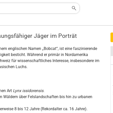
sungsfähiger Jäger im Porträt
inem englischen Namen „Bobcat“, ist eine faszinierende
gkeit besticht. Während er primär in Nordamerika
chweiz für wissenschaftliches Interesse, insbesondere im
asischen Luchs.
änen Art
Lynx issidorensis
.
en Wäldern über Felslandschaften bis hin zu urbanen
erweise 8 bis 12 Jahre (Rekordalter ca. 16 Jahre).