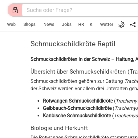
Web
Shops
News
Jobs
HR
KI
Wetter
Schmuckschildkröte Reptil
Schmuckschildkröten in der Schweiz – Haltung, 
Übersicht über Schmuckschildkröten (Tr
Schmuckschildkröten gehören zur Gattung
Trach
der Schweiz werden vor allem drei Unterarten geh
Rotwangen-Schmuckschildkröte
(
Trachemys
Gelbbauch-Schmuckschildkröte
(
Trachemys 
Karibische Schmuckschildkröte
(
Trachemys
Biologie und Herkunft
Die Rotwangen-Schmuckschildkröte stammt ursprü