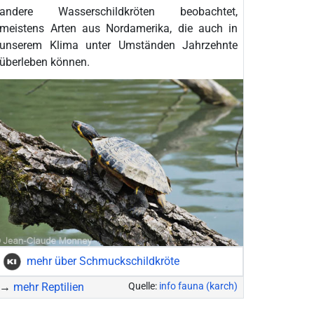
andere Wasserschildkröten beobachtet,
meistens Arten aus Nordamerika, die auch in
unserem Klima unter Umständen Jahrzehnte
überleben können.
mehr über Schmuckschildkröte
→
mehr Reptilien
Quelle:
info fauna (karch)