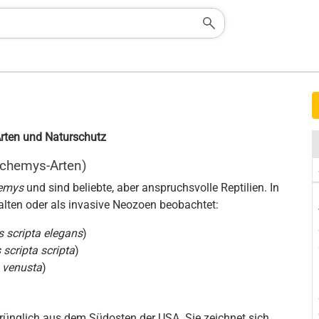
Arten und Naturschutz
achemys-Arten)
emys
und sind beliebte, aber anspruchsvolle Reptilien. In
alten oder als invasive Neozoen beobachtet:
 scripta elegans
)
scripta scripta
)
 venusta
)
nglich aus dem Südosten der USA. Sie zeichnet sich