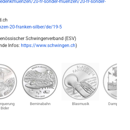
-gedenkmuenzen/20-fr-sonder-muenzen/20-fr-sonder-
d.ch
zen-20-franken-silber/de/19-5
enössischer Schwingerverband (ESV)
ende Infos:
https://www.schwingen.ch
)
rquerung
Berninabahn
Blasmusik
Dampfschiff 
 Bider