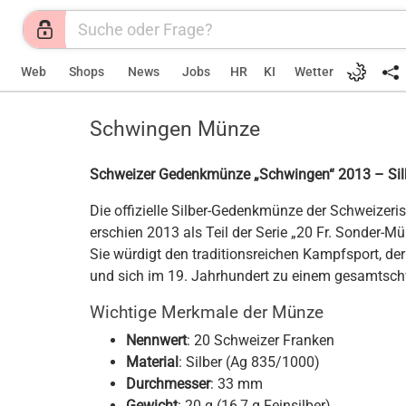
Web
Shops
News
Jobs
HR
KI
Wetter
Schwingen Münze
Schweizer Gedenkmünze „Schwingen“ 2013 – Sil
Die offizielle Silber-Gedenkmünze der Schweize
erschien 2013 als Teil der Serie „20 Fr. Sonder-M
Sie würdigt den traditionsreichen Kampfsport, de
und sich im 19. Jahrhundert zu einem gesamtschw
Wichtige Merkmale der Münze
Nennwert
: 20 Schweizer Franken
Material
: Silber (Ag 835/1000)
Durchmesser
: 33 mm
Gewicht
: 20 g (16,7 g Feinsilber)