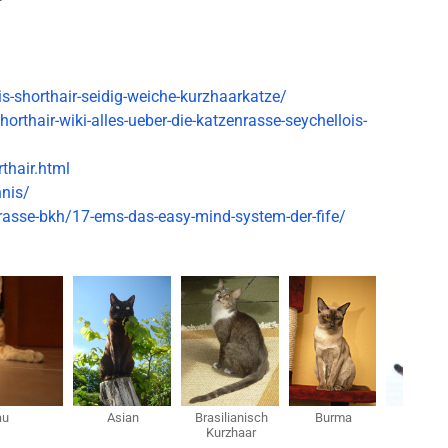
s-shorthair-seidig-weiche-kurzhaarkatze/
shorthair-wiki-alles-ueber-die-katzenrasse-seychellois-
thair.html
hnis/
/rasse-bkh/17-ems-das-easy-mind-system-der-fife/
au
Asian
Brasilianisch
Burma
Cal
Kurzhaar