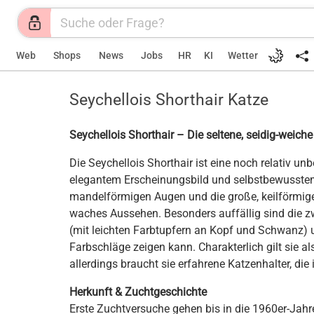
Web
Shops
News
Jobs
HR
KI
Wetter
Seychellois Shorthair Katze
Seychellois Shorthair – Die seltene, seidig-weich
Die Seychellois Shorthair ist eine noch relativ u
elegantem Erscheinungsbild und selbstbewusstem W
mandelförmigen Augen und die große, keilförmige
waches Aussehen. Besonders auffällig sind die zw
(mit leichten Farbtupfern an Kopf und Schwanz) 
Farbschläge zeigen kann. Charakterlich gilt sie a
allerdings braucht sie erfahrene Katzenhalter, die 
Herkunft & Zuchtgeschichte
Erste Zuchtversuche gehen bis in die 1960er-Jah