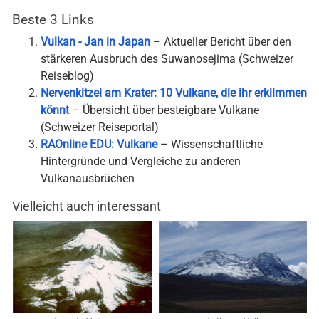
Beste 3 Links
Vulkan - Jan in Japan
– Aktueller Bericht über den
stärkeren Ausbruch des Suwanosejima (Schweizer
Reiseblog)
Nervenkitzel am Krater: 10 Vulkane, die ihr erklimmen
könnt
– Übersicht über besteigbare Vulkane
(Schweizer Reiseportal)
RAOnline EDU: Vulkane
– Wissenschaftliche
Hintergründe und Vergleiche zu anderen
Vulkanausbrüchen
Vielleicht auch interessant