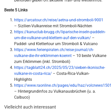
Behörden geben oft aktuelle Trail- und Wetterinfos.
Beste 5 Links
https://arcatour.ch/reise/aetna-und-stromboli-9001
– Sizilien-Vulkanreise mit Stromboli-Nächten
https://kanuclub-brugg.ch/liparische-inseln-paddeln-
um-die-vulkane-und-klettern-auf-den-vulkan/
–
Paddel- und Klettertour um Stromboli & Vulcano
https://www.ferienpiraten.ch/reise-journal/ch-
vulkane-die-ihr-erklimmen-koennt
– 10 beste Vulkane
zum Erklimmen (inkl. Stromboli)
https://tagblatt24.ch/2025/05/23/sieben-ikonische-
vulkane-in-costa-rica/
– Costa-Rica-Vulkan-
Highlights
https://www.raonline.ch/pages/edu/haz/volcnews1501
– Hintergrundinfos zu Vulkanausbrüchen (u. a.
Calbuco)
Vielleicht auch interessant