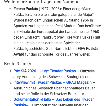
Weitere bekannte Träger des Namens
Ferenc Puskás
(1927–2006): Einer der größten
Fußballer aller Zeiten, „der galoppierende Major“.
Wurde nach dem ungarischen Aufstand 1956 in
Spanien zur Legende bei Real Madrid. Das berühmte
7:3-Finale der Europapokal der Landesmeister 1960
gegen Eintracht Frankfurt (vier Tore von Puskás) gilt
bis heute als eines der besten Spiele der
Fußballgeschichte. Sein Name lebt im
FIFA Puskás
Award
für das schönste Tor des Jahres weiter.
Beste 3 Links
Prix SIA 2026 – Jury: Tivadar Puskas
– Offizielle
Jury-Vorstellung des Schweizer Bauingenieurs
Interview mit Tivadar Puskas – GRAU Magazin
–
Ausführliches Gespräch über nachhaltiges Bauen
und seine Rolle in der Schweizer Baukultur
Dokumentation «Hallo – Das Leben des Tivadar
Puskás»
– Filmporträt der Urenkelin über den