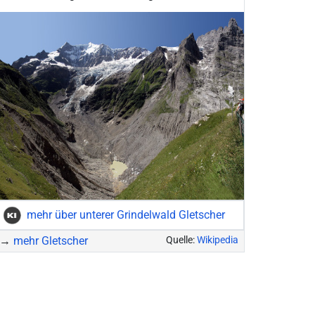
mehr über unterer Grindelwald Gletscher
→
mehr Gletscher
Quelle:
Wikipedia