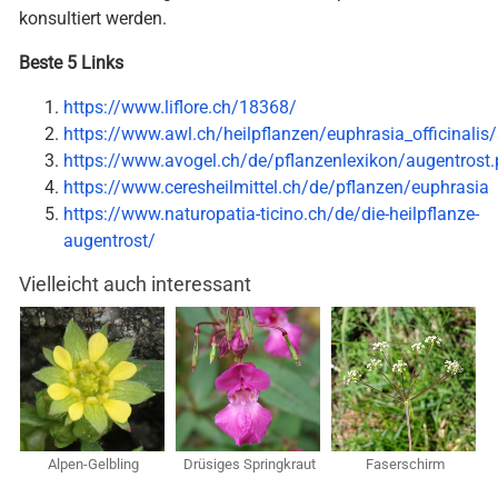
konsultiert werden.
Beste 5 Links
https://www.liflore.ch/18368/
https://www.awl.ch/heilpflanzen/euphrasia_officinalis
https://www.avogel.ch/de/pflanzenlexikon/augentrost
https://www.ceresheilmittel.ch/de/pflanzen/euphrasia
https://www.naturopatia-ticino.ch/de/die-heilpflanze-
augentrost/
Vielleicht auch interessant
Alpen-Gelbling
Drüsiges Springkraut
Faserschirm