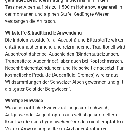
gefährdet. Besonders häufig findet man ihn in den
Tessiner Alpen auf bis zu 1 500 m Höhe sowie generell in
der montanen und alpinen Stufe. Gedüngte Wiesen
verdrängen die Art rasch.
Wirkstoffe & traditionelle Anwendung
Die Iridoidglycoside (u. a. Aucubin) und Bitterstoffe wirken
entzündungshemmend und reizmindernd. Traditionell wird
Augentrost daher bei Augenleiden (Bindehautreizungen,
Tränensäcke, Augenringe), aber auch bei Kopfschmerzen,
Nebenhöhlenentzündungen und Heiserkeit eingesetzt. Für
kosmetische Produkte (Augenfluid, Cremes) wird er aus
Wildsammlungen der Schweizer Alpen gewonnen und gilt
als „guter Geist der Bergwiesen“.
Wichtige Hinweise
Wissenschaftliche Evidenz ist insgesamt schwach;
Aufgüsse oder Augentropfen aus selbst gesammeltem
Kraut werden aus hygienischen Gründen nicht empfohlen.
Vor der Anwendung sollte ein Arzt oder Apotheker