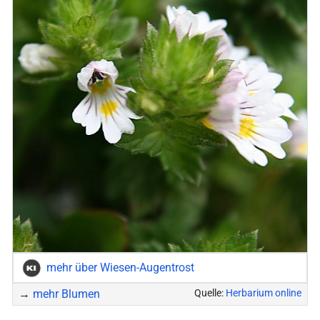
mehr über Wiesen-Augentrost
→
mehr Blumen
Quelle:
Herbarium online